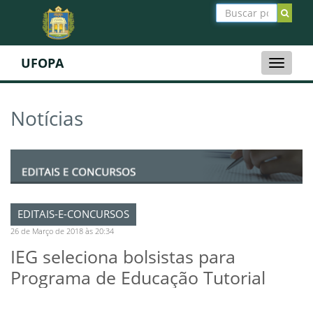
UFOPA
Toggle
naviga
Notícias
EDITAIS-E-CONCURSOS
26 de Março de 2018 às 20:34
IEG seleciona bolsistas para
Programa de Educação Tutorial