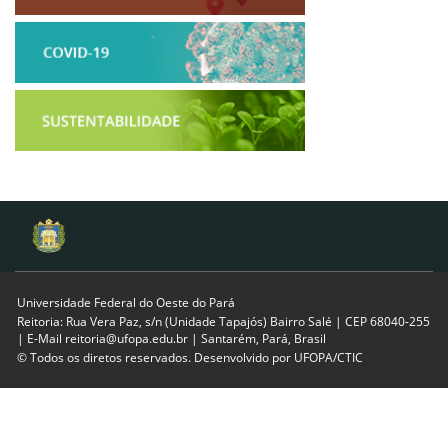
Universidade Federal do Oeste do Pará
Reitoria: Rua Vera Paz, s/n (Unidade Tapajós) Bairro Salé | CEP 68040-255
| E-Mail reitoria@ufopa.edu.br | Santarém, Pará, Brasil
© Todos os diretos reservados. Desenvolvido por
UFOPA/CTIC