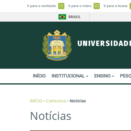
Ir para o conteúdo
[1]
Ir para o menu
[2]
Ir para a busca
BRASIL
UNIVERSIDAD
INÍCIO
INSTITUCIONAL
ENSINO
PESQ
INÍCIO
-
Comunica
-
Notícias
Notícias