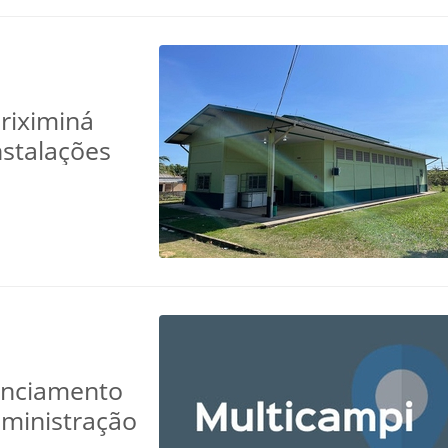
riximiná
stalações
enciamento
dministração