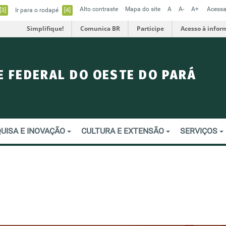
Alto contraste
Mapa do site
A
A-
A+
Acessa
[3]
Ir para o rodapé
[4]
Simplifique!
Comunica BR
Participe
Acesso à infor
E FEDERAL DO OESTE DO PARÁ
UISA E INOVAÇÃO
CULTURA E EXTENSÃO
SERVIÇOS