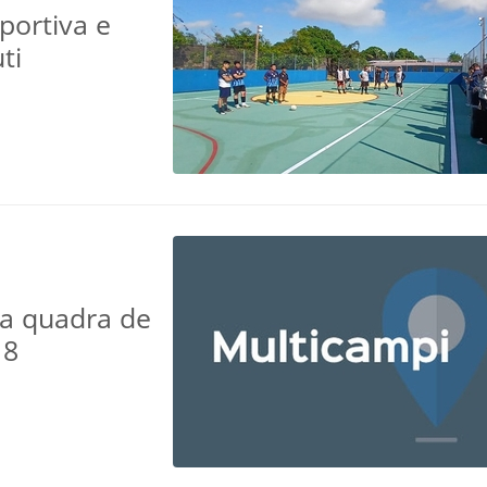
portiva e
ti
da quadra de
18