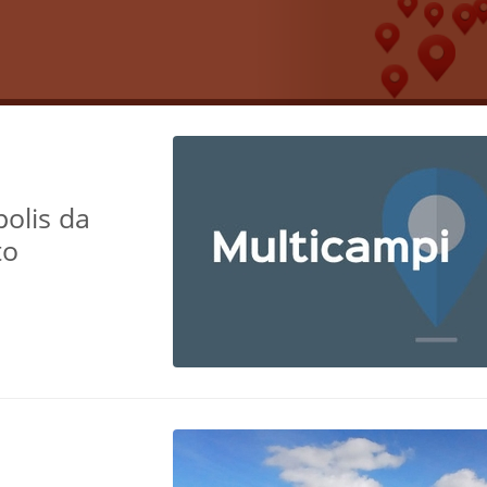
olis da
to