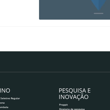
INO
PESQUISA E
INOVAÇÃO
 Seletivo Regular
gena
Proppit
lombola
Diretoria de pesquisa