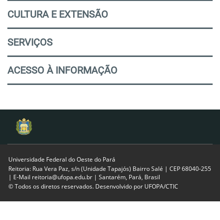
CULTURA E EXTENSÃO
SERVIÇOS
ACESSO À INFORMAÇÃO
Universidade Federal do Oeste do Pará
Reitoria: Rua Vera Paz, s/n (Unidade Tapajós) Bairro Salé | CEP 68040-255
| E-Mail reitoria@ufopa.edu.br | Santarém, Pará, Brasil
© Todos os diretos reservados. Desenvolvido por
UFOPA/CTIC