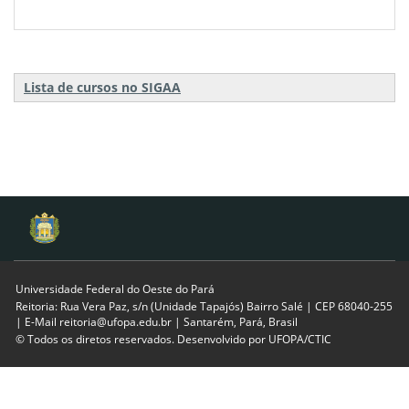
Lista de cursos no SIGAA
Universidade Federal do Oeste do Pará
Reitoria: Rua Vera Paz, s/n (Unidade Tapajós) Bairro Salé | CEP 68040-255
| E-Mail reitoria@ufopa.edu.br | Santarém, Pará, Brasil
© Todos os diretos reservados. Desenvolvido por
UFOPA/CTIC