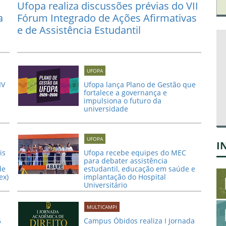
Ufopa realiza discussões prévias do VII
a
Fórum Integrado de Ações Afirmativas
e de Assistência Estudantil
UFOPA
IV
Ufopa lança Plano de Gestão que
fortalece a governança e
impulsiona o futuro da
universidade
UFOPA
I
is
Ufopa recebe equipes do MEC
para debater assistência
de
estudantil, educação em saúde e
ex)
implantação do Hospital
Universitário
MULTICAMPI
6
Campus Óbidos realiza I Jornada