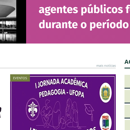
de
A
4 d
Es
So
4 d
Pr
co
A
mais notícias
4 d
I 
EVENTOS
co
4 d
Ic
re