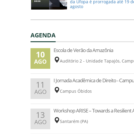
da Ufopa é prorrogada até 19 d
agosto
AGENDA
Escola de Verão da Amazônia
10
AGO
Auditório 2 - Unidade Tapajós, Cam
I Jornada Acadêmica de Direito - Camp
11
AGO
Campus Óbidos
Workshop ARISE – Towards a Resilient
13
AGO
Santarém (PA)