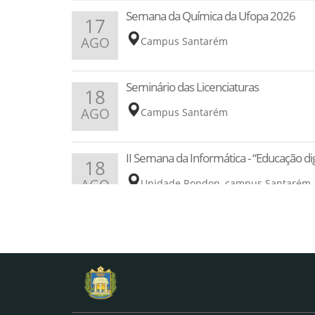
Semana da Química da Ufopa 2026
17
AGO
Campus Santarém
Seminário das Licenciaturas
18
AGO
Campus Santarém
II Semana da Informática - “Educação d
18
AGO
Unidade Rondon, campus Santarém
I Encontro Regional de Tecnologia do P
19
AGO
Campus Santarém
Seminário dos Bacharelados
19