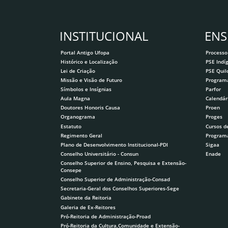
AGO
Campus Santarém
INSTITUCIONAL
ENS
VII Fórum Integrado de Ações Afirmativa
19
Portal Antigo Ufopa
Processo
AGO
Ufopa - Campus Juruti
Histórico e Localização
PSE Indí
Lei de Criação
PSE Qui
Missão e Visão de Futuro
Program
Símbolos e Insígnias
Parfor
Jogos Intercampus da Ufopa, edição 20
3
Aula Magna
Calendár
Doutores Honoris Causa
Proen
SET
Campus Itaituba
Organograma
Proges
Estatuto
Cursos d
Regimento Geral
Program
I Congresso em Ciências da Saúde na Am
Plano de Desenvolvimento Institucional-PDI
Sigaa
9
terapêutica e saberes tradicionais
Conselho Universitário - Consun
Enade
SET
Conselho Superior de Ensino, Pesquisa e Extensão-
Consepe
Auditório Tapajós - Unidade Tapajó
Conselho Superior de Administração-Consad
Secretaria-Geral dos Conselhos Superiores-Sege
XI Encontro Brasileiro de Educomunic
Gabinete da Reitoria
1
Galeria de Ex-Reitores
OUT
Remoto
Pró-Reitoria de Administração-Proad
Pró-Reitoria da Cultura,Comunidade e Extensão-