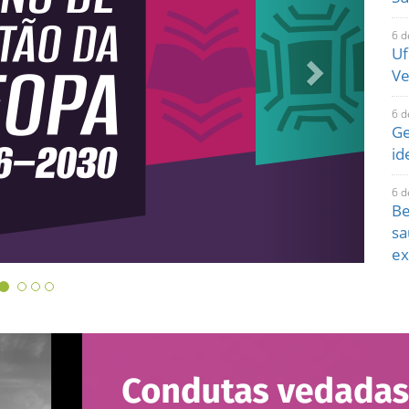
6 d
Uf
Ve
6 d
Ge
id
6 d
Be
sa
ex
5 d
Fe
re
5 d
Pu