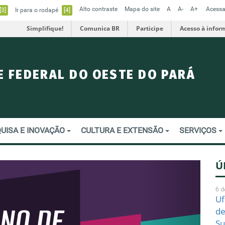
Alto contraste
Mapa do site
A
A-
A+
Acessa
[3]
Ir para o rodapé
[4]
Simplifique!
Comunica BR
Participe
Acesso à infor
E FEDERAL DO OESTE DO PARÁ
UISA E INOVAÇÃO
CULTURA E EXTENSÃO
SERVIÇOS
Ú
Next
6 d
Uf
de
Su