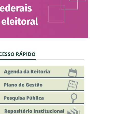
staca ameaças a terra indígena na
mazônia
e Agosto de 2026 às 17:52
petáculo "O Mocó" encerra o IV Festival
los do Pará na Ufopa
e Agosto de 2026 às 16:32
ojeto da Ufopa fortalece o turismo de base
munitária na Resex Tapajós-Arapiuns
CESSO RÁPIDO
e Agosto de 2026 às 11:26
Jornada Acadêmica de Pedagogia terá
nferência com Dermeval Saviani
e Agosto de 2026 às 09:13
ed realiza exposição de pinturas na
cepção do semestre 2026.2