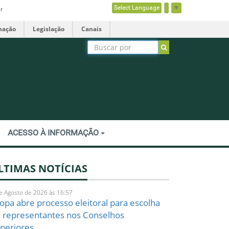
Select Language
▼
r
mação
Legislação
Canais
ACESSO À INFORMAÇÃO
LTIMAS NOTÍCIAS
e Agosto de 2026 às 16:57
opa abre processo eleitoral para escolha
 representantes nos Conselhos
periores