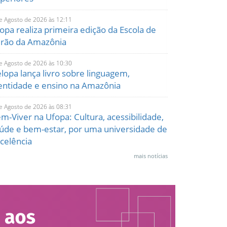
e Agosto de 2026 às 12:11
opa realiza primeira edição da Escola de
rão da Amazônia
e Agosto de 2026 às 10:30
lopa lança livro sobre linguagem,
entidade e ensino na Amazônia
e Agosto de 2026 às 08:31
m-Viver na Ufopa: Cultura, acessibilidade,
úde e bem-estar, por uma universidade de
celência
mais notícias
e Agosto de 2026 às 15:26
ira da Agricultura Familiar da Ufopa
torna nesta quinta-feira, dia 6
e Agosto de 2026 às 10:48
blicação científica em revista internacional