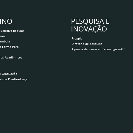
INO
PESQUISA E
s e Assistência Estudantil
INOVAÇÃO
 Seletivo Regular
gena
Proppit
lombola
Diretoria de pesquisa
a Forma Pará
Agência de Inovação Tecnológica-AIT
26
ios Acadêmicos
e Graduação
as de Pós-Graduação
azônia - Interfaces entre saúde coletiva, inovação
s - Campus Santarém
ação - ETAPA REMOTA