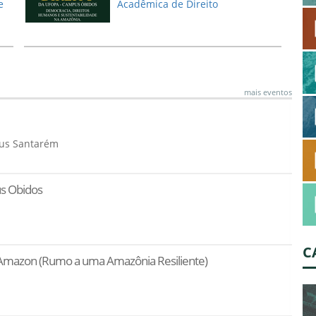
e
Acadêmica de Direito
mais eventos
pus Santarém
us Óbidos
C
 Amazon (Rumo a uma Amazônia Resiliente)