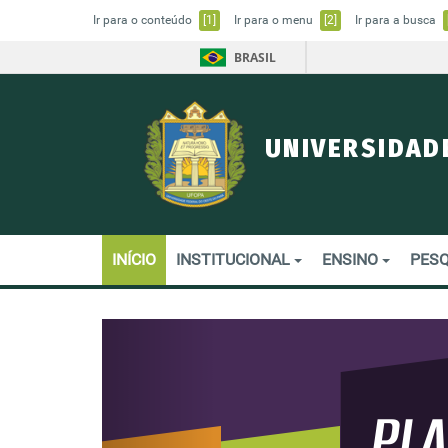
Ir para o conteúdo
[1]
Ir para o menu
[2]
Ir para a busca
BRASIL
UNIVERSIDAD
INÍCIO
INSTITUCIONAL
ENSINO
PESQ
Previous