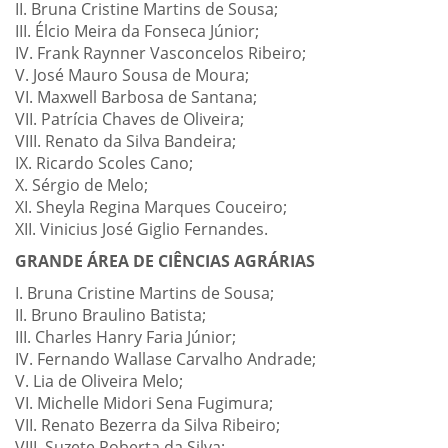
II. Bruna Cristine Martins de Sousa;
III. Élcio Meira da Fonseca Júnior;
IV. Frank Raynner Vasconcelos Ribeiro;
V. José Mauro Sousa de Moura;
VI. Maxwell Barbosa de Santana;
VII. Patrícia Chaves de Oliveira;
VIII. Renato da Silva Bandeira;
IX. Ricardo Scoles Cano;
X. Sérgio de Melo;
XI. Sheyla Regina Marques Couceiro;
XII. Vinicius José Giglio Fernandes.
GRANDE ÁREA DE CIÊNCIAS AGRÁRIAS
I. Bruna Cristine Martins de Sousa;
II. Bruno Braulino Batista;
III. Charles Hanry Faria Júnior;
IV. Fernando Wallase Carvalho Andrade;
V. Lia de Oliveira Melo;
VI. Michelle Midori Sena Fugimura;
VII. Renato Bezerra da Silva Ribeiro;
VIII. Suzete Roberta da Silva;