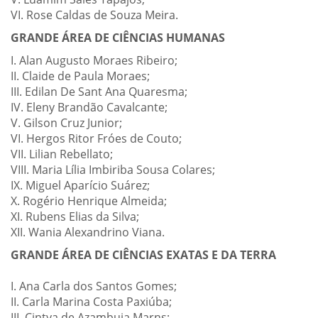
VI. Rose Caldas de Souza Meira.
GRANDE ÁREA DE CIÊNCIAS HUMANAS
I. Alan Augusto Moraes Ribeiro;
II. Claide de Paula Moraes;
III. Edilan De Sant Ana Quaresma;
IV. Eleny Brandão Cavalcante;
V. Gilson Cruz Junior;
VI. Hergos Ritor Fróes de Couto;
VII. Lilian Rebellato;
VIII. Maria Lília Imbiriba Sousa Colares;
IX. Miguel Aparício Suárez;
X. Rogério Henrique Almeida;
XI. Rubens Elias da Silva;
XII. Wania Alexandrino Viana.
GRANDE ÁREA DE CIÊNCIAS EXATAS E DA TERRA
I. Ana Carla dos Santos Gomes;
II. Carla Marina Costa Paxiúba;
III. Cintya de Azambuja Marns;