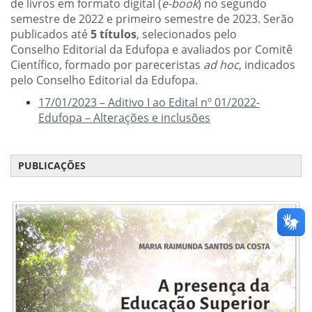
de livros em formato digital (
e
-
book
) no segundo
semestre de 2022 e
primeiro se
mestre de 2
023. S
erão
publicados até
5 títulos
, sel
ecionados pel
o
Conselho
Editorial da Edufopa
e
avaliados por
Comitê
Científico, formado por pareceristas
ad hoc
,
i
ndicados
pelo Conselho Editorial da
Edufopa
.
17/01/2023 – Aditivo I ao Edital nº 01/2022-
Edufopa – Alterações e inclusões
PUBLICAÇÕES