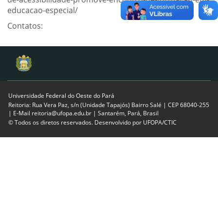
educacao-especial/
Contatos:
Universidade Federal do Oeste do Pará
Reitoria: Rua Vera Paz, s/n (Unidade Tapajós) Bairro Salé | CEP 68040-255
| E-Mail reitoria@ufopa.edu.br | Santarém, Pará, Brasil
© Todos os diretos reservados. Desenvolvido por
UFOPA/CTIC