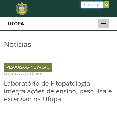
UFOPA
Toggle
naviga
Notícias
PESQUISA-E-INOVACAO
26 de Março de 2018 às 19:44
Laboratório de Fitopatologia
integra ações de ensino, pesquisa e
extensão na Ufopa