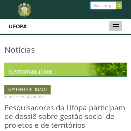
UFOPA
Toggle
naviga
Notícias
SUSTENTABILIDADE
11 de Abril de 2022 às 20:45
Pesquisadores da Ufopa participam
de dossiê sobre gestão social de
projetos e de territórios