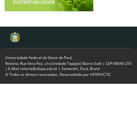
Universidade Federal do Oeste do Pará
Reitoria: Rua Vera Paz, s/n (Unidade Tapajós) Bairro Salé | CEP 68040-255
| E-Mail reitoria@ufopa.edu.br | Santarém, Pará, Brasil
© Todos os diretos reservados. Desenvolvido por
UFOPA/CTIC