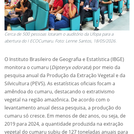
Cerca de 500 pessoas lotaram o auditório da Ufopa para a
abertura do I ECOCumaru. Foto: Lenne Santos, 18/05/2026.
O Instituto Brasileiro de Geografia e Estatística (IBGE)
monitora o cumaru (
Dipteryx odorata
) por meio da
pesquisa anual da Produção da Extração Vegetal e da
Silvicultura (PEVS). As estatísticas oficiais focam a
amêndoa do cumaru, destacando o extrativismo
vegetal na região amazônica. De acordo com o
levantamento anual dessa pesquisa, a produção do
cumaru só cresce. Em menos de dez anos, ou seja, de
2019 para 2024, a quantidade produzida na extração
vegetal do cumaru subiu de 127 toneladas anuais para