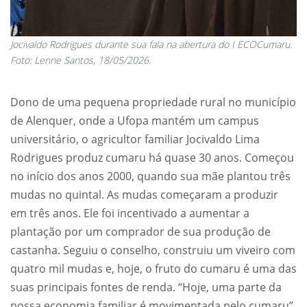
Jocivaldo Rodrigues durante sua fala na abertura do I ECOCumaru.
Foto: Lenne Santos, 18/05/2026.
Dono de uma pequena propriedade rural no município
de Alenquer, onde a Ufopa mantém um campus
universitário, o agricultor familiar Jocivaldo Lima
Rodrigues produz cumaru há quase 30 anos. Começou
no início dos anos 2000, quando sua mãe plantou três
mudas no quintal. As mudas começaram a produzir
em três anos. Ele foi incentivado a aumentar a
plantação por um comprador de sua produção de
castanha. Seguiu o conselho, construiu um viveiro com
quatro mil mudas e, hoje, o fruto do cumaru é uma das
suas principais fontes de renda. “Hoje, uma parte da
nossa economia familiar é movimentada pelo cumaru”,