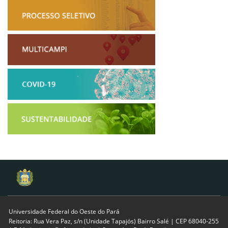
Universidade Federal do Oeste do Pará
Reitoria: Rua Vera Paz, s/n (Unidade Tapajós) Bairro Salé | CEP 68040-255