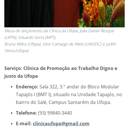
Mesa de lançamento da Clínica da Ufopa: João Daniel Resque
(UFPA), Eduardo Serra (MPT),
Bruno Mileo (Ufopa), Vitor Camargo de Melo (UNODC) e Judith
Vieira (Ufopa).
Serviço:
Clínica de Promoção ao Trabalho Digno e
Justo da Ufopa
Endereço:
Sala 322, 3.° andar do Bloco Modular
Tapajós I (BMT I), situado na Unidade Tapajós, no
bairro do Salé, Campus Santarém da Ufopa.
Telefone:
(93) 99840-3440
E-mail:
clinicaufopa@gmail.com