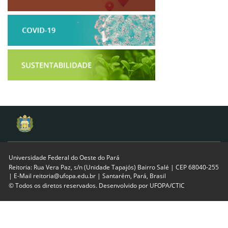
Universidade Federal do Oeste do Pará
Reitoria: Rua Vera Paz, s/n (Unidade Tapajós) Bairro Salé | CEP 68040-255
| E-Mail reitoria@ufopa.edu.br | Santarém, Pará, Brasil
© Todos os diretos reservados. Desenvolvido por
UFOPA/CTIC