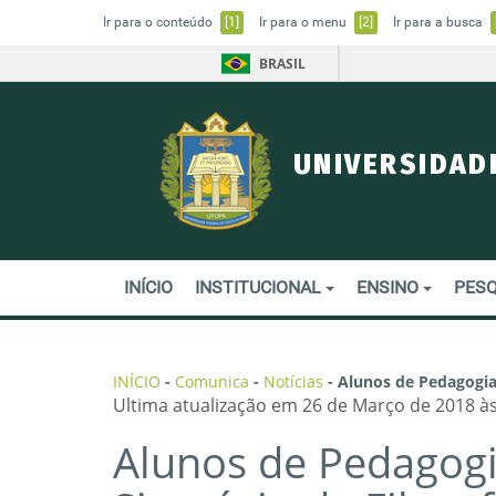
Ir para o conteúdo
[1]
Ir para o menu
[2]
Ir para a busca
BRASIL
UNIVERSIDAD
INÍCIO
INSTITUCIONAL
ENSINO
PESQ
INÍCIO
-
Comunica
-
Notícias
-
Alunos de Pedagogia
Ultima atualização em 26 de Março de 2018 às
Alunos de Pedagog