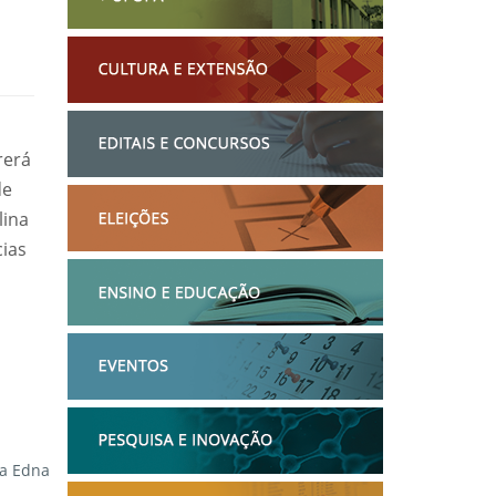
rerá
de
lina
cias
ra Edna