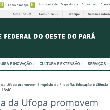
Alto contraste
Mapa do site
A
A-
A+
Acessa
[3]
Ir para o rodapé
[4]
Simplifique!
Comunica BR
Participe
Acesso à infor
E FEDERAL DO OESTE DO PARÁ
UISA E INOVAÇÃO
CULTURA E EXTENSÃO
SERVIÇOS
 da Ufopa promovem Simpósio de Filosofia, Educação e Ciência
 18:46
ia da Ufopa promovem