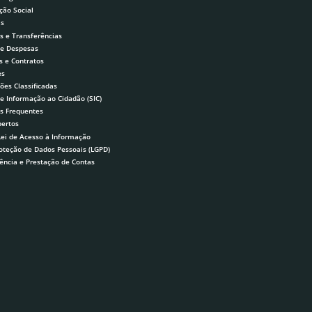
ção Social
as
s e Transferências
 e Despesas
s e Contratos
es
ões Classificadas
de Informação ao Cidadão (SIC)
s Frequentes
ertos
Lei de Acesso à Informação
roteção de Dados Pessoais (LGPD)
ência e Prestação de Contas