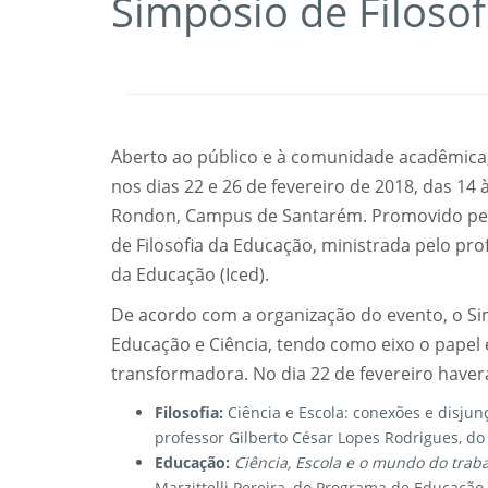
Simpósio de Filosof
Aberto ao público e à comunidade acadêmica, 
nos dias 22 e 26 de fevereiro de 2018, das 14
Rondon, Campus de Santarém. Promovido pelos
de Filosofia da Educação, ministrada pelo pro
da Educação (Iced).
De acordo com a organização do evento, o Simp
Educação e Ciência, tendo como eixo o papel e
transformadora. No dia 22 de fevereiro haver
Filosofia:
Ciência e Escola: conexões e disju
professor Gilberto César Lopes Rodrigues, d
Educação:
Ciência, Escola e
o
mundo do traba
Marzittelli Pereira, do Programa de Educação 