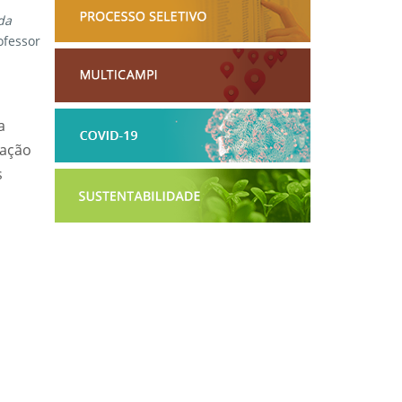
da
ofessor
a
uação
s