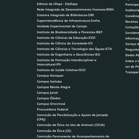
Editora da Ufopa - Edufopa
Participa
Rede Integrada de Desenvolvimento Humano-RIDH
Auditori
Sistema Integrado de Bibliotecas-SIBI
Convênio
Superintendência de Infraestrutura-Sinfra
Receitas
Unidade Experimental de Campo
Licitaçõe
Instituto de Biodiversidade e Florestas-IBEF
Servidor
Instituto de Ciências da Educação-ICED
Informaç
Instituto de Ciência da Sociedade-ICS
Serviço 
Instituto de Ciências e Tecnologia das Águas-ICTA
Pergunta
Instituto de Engenharia e Geociências-IEG
Dados Ab
Instituto de Formação Interdisciplinar e
Sobre a 
Intercultural-IFII
Lei de P
Instituto de Saúde Coletiva-ISCO
Transpar
Campus Alenquer
Campus Itaituba
Campus Monte Alegre
Campus Juruti
Campus Óbidos
Campus Oriximiná
Procuradoria Federal
Comissão de Flexibilização e Ajuste de Jornada
(CFAJ)
Comissão de Ética no Uso de Animais (CEUA)
Comissão de Ética (CE)
Comissão Permanente de Acompanhamento do