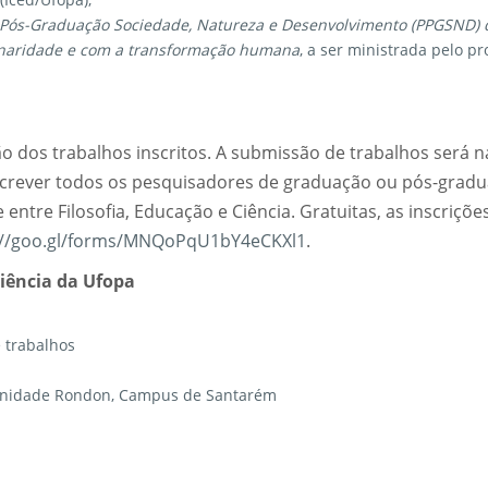
 Pós-Graduação Sociedade, Natureza e Desenvolvimento (PPGSND) 
inaridade e com a transformação humana
, a ser ministrada pelo pr
ão dos trabalhos inscritos. A submissão de trabalhos será n
crever todos os pesquisadores de graduação ou pós-grad
ntre Filosofia, Educação e Ciência. Gratuitas, as inscriçõe
://goo.gl/forms/MNQoPqU1bY4eCKXl1
.
Ciência da Ufopa
 trabalhos
 Unidade Rondon, Campus de Santarém