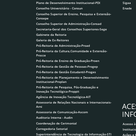
Plano de Desenvolvimento Institucional-PDI
Sigaa
Conselho Universitário - Consun
Enade
Conselho Superior de Ensino, Pesquisa e Extensão-
Consepe
Conselho Superior de Administração-Consad
Secretaria-Geral dos Conselhos Superiores-Sege
Gabinete da Reitoria
Galeria de Ex-Reitores
Pró-Reitoria de Administração-Proad
Pró-Reitoria da Cultura,Comunidade e Extensão-
Procce
Pró-Reitoria de Ensino de Graduação-Proen
Pró-Reitoria de Gestão de Pessoas-Progep
Pró-Reitoria de Gestão Estudantil-Proges
Pró-Reitoria de Planejamento e Desenvolvimento
Institucional-Proplan
Pró-Reitoria de Pesquisa, Pós-Graduação e
Inovação Tecnológica-Proppit
Agência de Inovação Tecnológica-AIT
Assessoria de Relações Nacionais e Internacionais-
ACE
Arni
IN
Assessoria de Comunicação-Ascom
Auditoria Interna - Audin
Coordenação de Cerimonial
Acesso à
Corregedoria Setorial
Instituci
Superintendência de Tecnologia da Informação-STI
Ações e