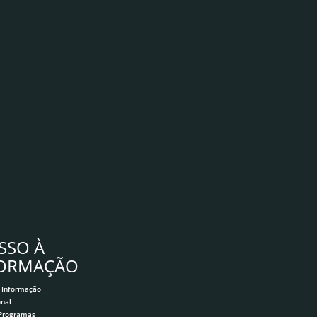
SSO À
FORMAÇÃO
 Informação
onal
 Programas