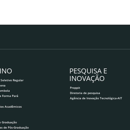
INO
PESQUISA E
INOVAÇÃO
 Seletivo Regular
gena
Proppit
lombola
Diretoria de pesquisa
a Forma Pará
Agência de Inovação Tecnológica-AIT
ios Acadêmicos
e Graduação
as de Pós-Graduação