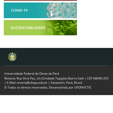
Universidade Federal do Oeste do Pará
Reitoria: Rua Vera Paz, s/n (Unidade Tapajós) Bairro Salé | CEP 68040-255
| E-Mail reitoria@ufopa.edu.br | Santarém, Pará, Brasil
© Todos os diretos reservados. Desenvolvido por
UFOPA/CTIC