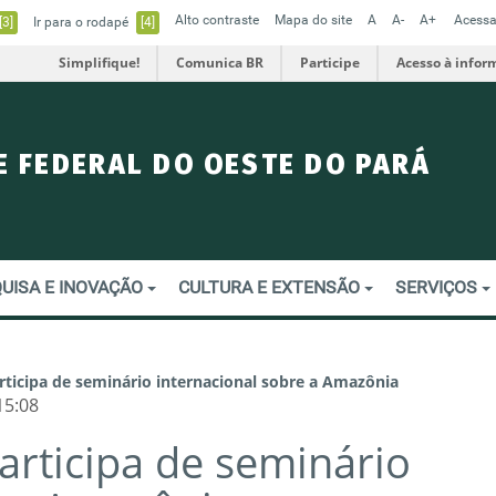
Alto contraste
Mapa do site
A
A-
A+
Acessa
[3]
Ir para o rodapé
[4]
Simplifique!
Comunica BR
Participe
Acesso à infor
E FEDERAL DO OESTE DO PARÁ
UISA E INOVAÇÃO
CULTURA E EXTENSÃO
SERVIÇOS
rticipa de seminário internacional sobre a Amazônia
15:08
articipa de seminário