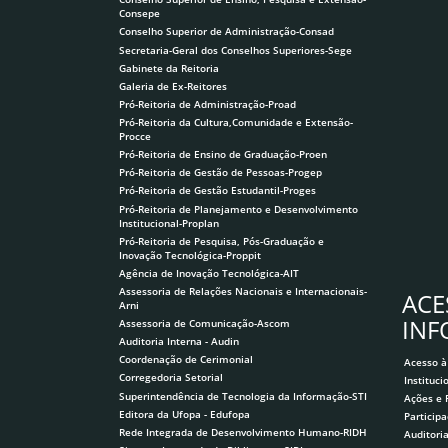
Consepe
Conselho Superior de Administração-Consad
Secretaria-Geral dos Conselhos Superiores-Sege
Gabinete da Reitoria
Galeria de Ex-Reitores
Pró-Reitoria de Administração-Proad
Pró-Reitoria da Cultura,Comunidade e Extensão-
Procce
Pró-Reitoria de Ensino de Graduação-Proen
Pró-Reitoria de Gestão de Pessoas-Progep
Pró-Reitoria de Gestão Estudantil-Proges
Pró-Reitoria de Planejamento e Desenvolvimento
Institucional-Proplan
Pró-Reitoria de Pesquisa, Pós-Graduação e
Inovação Tecnológica-Proppit
Agência de Inovação Tecnológica-AIT
Assessoria de Relações Nacionais e Internacionais-
ACE
Arni
IN
Assessoria de Comunicação-Ascom
Auditoria Interna - Audin
Coordenação de Cerimonial
Acesso à
Corregedoria Setorial
Instituci
Superintendência de Tecnologia da Informação-STI
Ações e
Editora da Ufopa - Edufopa
Participa
Rede Integrada de Desenvolvimento Humano-RIDH
Auditori