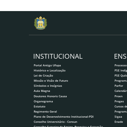
INSTITUCIONAL
ENS
Portal Antigo Ufopa
Processo
Histórico e Localização
PSE Indí
Lei de Criação
PSE Qui
Missão e Visão de Futuro
Program
Símbolos e Insígnias
Parfor
Aula Magna
Calendár
Doutores Honoris Causa
Proen
Organograma
Proges
Estatuto
Cursos d
Regimento Geral
Program
Plano de Desenvolvimento Institucional-PDI
Sigaa
Conselho Universitário - Consun
Enade
Conselho Superior de Ensino, Pesquisa e Extensão-