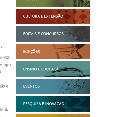
.
o XXI:
cólogo
O
is e
o
onial
s