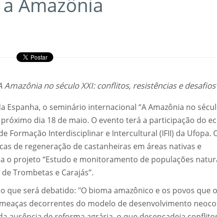
e a Amazônia
Amazônia no século XXI: conflitos, resistências e desafios”
a Espanha, o seminário internacional “A Amazônia no sécul
no próximo dia 18 de maio. O evento terá a participação do e
de Formação Interdisciplinar e Intercultural (IFII) da Ufopa. 
as de regeneração de castanheiras em áreas nativas e
a o projeto “Estudo e monitoramento de populações natura
o de Trombetas e Carajás”.
m o que será debatido: "O bioma amazônico e os povos que 
ameaças decorrentes do modelo de desenvolvimento neocol
a ausência de reforma agrária, o que desencadeia conflito