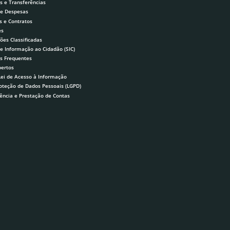
s e Transferências
 e Despesas
s e Contratos
es
ões Classificadas
de Informação ao Cidadão (SIC)
s Frequentes
ertos
Lei de Acesso à Informação
roteção de Dados Pessoais (LGPD)
ência e Prestação de Contas