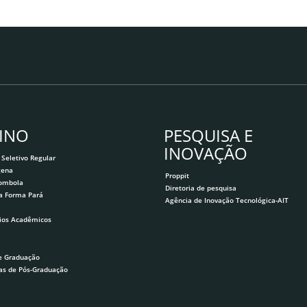
INO
PESQUISA E
INOVAÇÃO
 Seletivo Regular
gena
Proppit
lombola
Diretoria de pesquisa
a Forma Pará
Agência de Inovação Tecnológica-AIT
ios Acadêmicos
e Graduação
as de Pós-Graduação