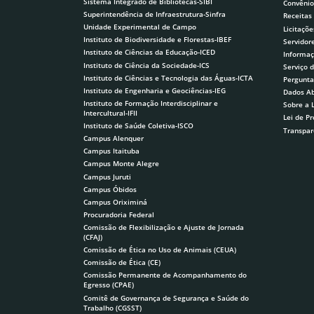
Sistema Integrado de Bibliotecas-SIBI
Convênio
Superintendência de Infraestrutura-Sinfra
Receitas
Unidade Experimental de Campo
Licitaçõe
Instituto de Biodiversidade e Florestas-IBEF
Servidor
Instituto de Ciências da Educação-ICED
Informaç
Instituto de Ciência da Sociedade-ICS
Serviço 
Instituto de Ciências e Tecnologia das Águas-ICTA
Pergunta
Instituto de Engenharia e Geociências-IEG
Dados Ab
Instituto de Formação Interdisciplinar e
Sobre a 
Intercultural-IFII
Lei de P
Instituto de Saúde Coletiva-ISCO
Transpar
Campus Alenquer
Campus Itaituba
Campus Monte Alegre
Campus Juruti
Campus Óbidos
Campus Oriximiná
Procuradoria Federal
Comissão de Flexibilização e Ajuste de Jornada
(CFAJ)
Comissão de Ética no Uso de Animais (CEUA)
Comissão de Ética (CE)
Comissão Permanente de Acompanhamento do
Egresso (CPAE)
Comitê de Governança de Segurança e Saúde do
Trabalho (CGSST)