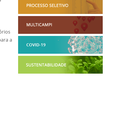
órios
para a