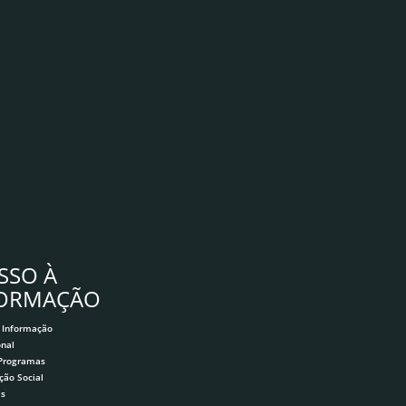
SSO À
FORMAÇÃO
 Informação
onal
 Programas
ção Social
as