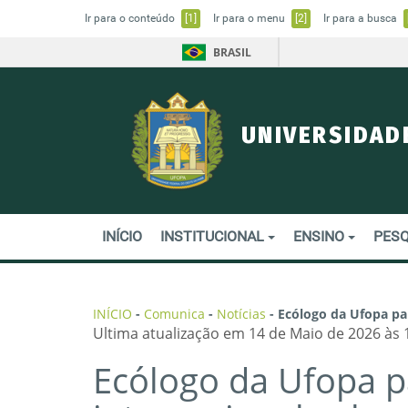
Ir para o conteúdo
[1]
Ir para o menu
[2]
Ir para a busca
BRASIL
UNIVERSIDAD
INÍCIO
INSTITUCIONAL
ENSINO
PESQ
INÍCIO
-
Comunica
-
Notícias
-
Ecólogo da Ufopa pa
Ultima atualização em 14 de Maio de 2026 às 
Ecólogo da Ufopa p