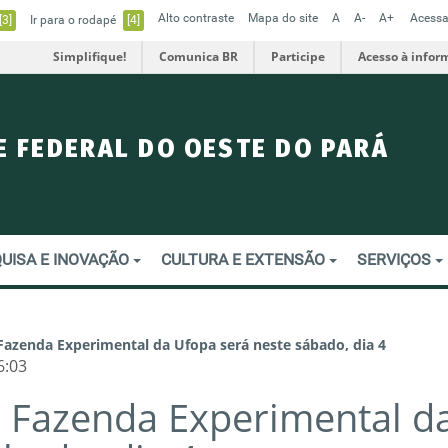
Alto contraste
Mapa do site
A
A-
A+
Acessa
[3]
Ir para o rodapé
[4]
Simplifique!
Comunica BR
Participe
Acesso à infor
E FEDERAL DO OESTE DO PARÁ
UISA E INOVAÇÃO
CULTURA E EXTENSÃO
SERVIÇOS
Fazenda Experimental da Ufopa será neste sábado, dia 4
6:03
 Fazenda Experimental d