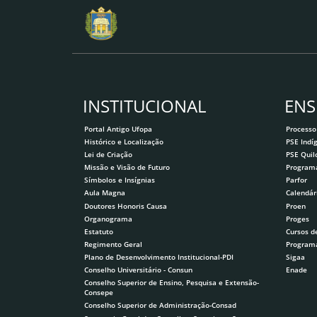
INSTITUCIONAL
ENS
Portal Antigo Ufopa
Processo
Histórico e Localização
PSE Indí
Lei de Criação
PSE Qui
Missão e Visão de Futuro
Program
Símbolos e Insígnias
Parfor
Aula Magna
Calendár
Doutores Honoris Causa
Proen
Organograma
Proges
Estatuto
Cursos d
Regimento Geral
Program
Plano de Desenvolvimento Institucional-PDI
Sigaa
Conselho Universitário - Consun
Enade
Conselho Superior de Ensino, Pesquisa e Extensão-
Consepe
Conselho Superior de Administração-Consad