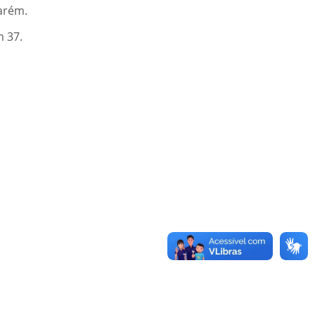
arém.
m 37.