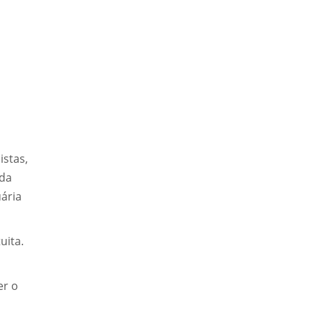
,
istas,
 da
ária
uita.
er o