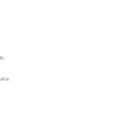
do
ária