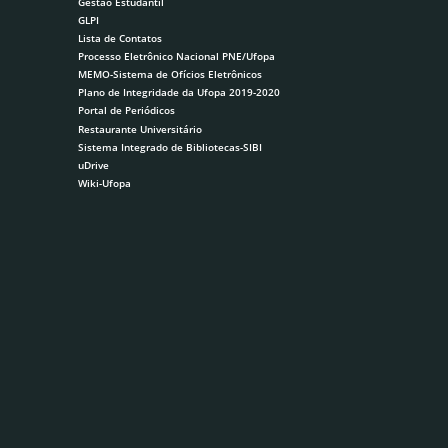
Gestão Estudantil
GLPI
Lista de Contatos
Processo Eletrônico Nacional PNE/Ufopa
MEMO-Sistema de Ofícios Eletrônicos
Plano de Integridade da Ufopa 2019-2020
Portal de Periódicos
Restaurante Universitário
Sistema Integrado de Bibliotecas-SIBI
uDrive
Wiki-Ufopa