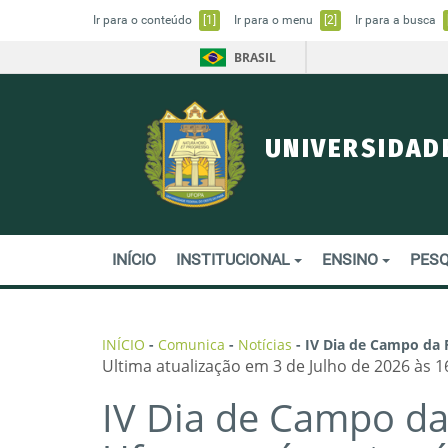
Ir para o conteúdo
[1]
Ir para o menu
[2]
Ir para a busca
BRASIL
UNIVERSIDAD
INÍCIO
INSTITUCIONAL
ENSINO
PESQ
INÍCIO
-
Comunica
-
Notícias
-
IV Dia de Campo da 
Ultima atualização em 3 de Julho de 2026 às 1
IV Dia de Campo da