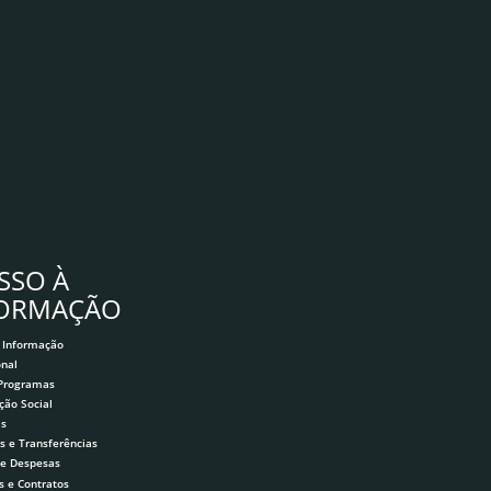
SSO À
FORMAÇÃO
 Informação
onal
 Programas
ção Social
as
s e Transferências
 e Despesas
s e Contratos