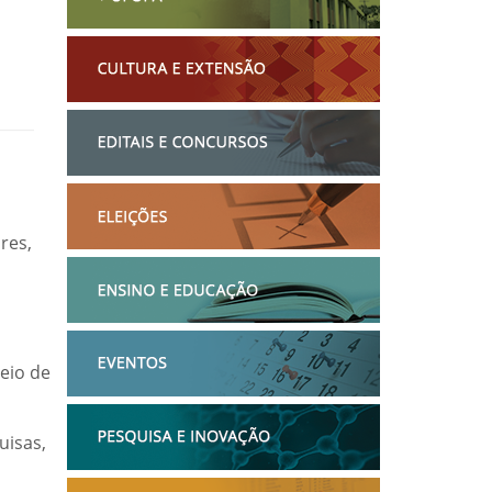
res,
eio de
uisas,