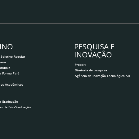
INO
PESQUISA E
INOVAÇÃO
 Seletivo Regular
gena
Proppit
lombola
Diretoria de pesquisa
a Forma Pará
Agência de Inovação Tecnológica-AIT
ios Acadêmicos
e Graduação
as de Pós-Graduação