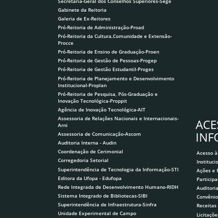
Secretaria-Geral dos Conselhos Superiores-Sege
Gabinete da Reitoria
Galeria de Ex-Reitores
Pró-Reitoria de Administração-Proad
Pró-Reitoria da Cultura,Comunidade e Extensão-
Procce
Pró-Reitoria de Ensino de Graduação-Proen
Pró-Reitoria de Gestão de Pessoas-Progep
Pró-Reitoria de Gestão Estudantil-Proges
Pró-Reitoria de Planejamento e Desenvolvimento
Institucional-Proplan
Pró-Reitoria de Pesquisa, Pós-Graduação e
Inovação Tecnológica-Proppit
Agência de Inovação Tecnológica-AIT
Assessoria de Relações Nacionais e Internacionais-
ACE
Arni
IN
Assessoria de Comunicação-Ascom
Auditoria Interna - Audin
Coordenação de Cerimonial
Acesso à
Corregedoria Setorial
Instituci
Superintendência de Tecnologia da Informação-STI
Ações e
Editora da Ufopa - Edufopa
Participa
Rede Integrada de Desenvolvimento Humano-RIDH
Auditori
Sistema Integrado de Bibliotecas-SIBI
Convênio
Superintendência de Infraestrutura-Sinfra
Receitas
Unidade Experimental de Campo
Licitaçõe