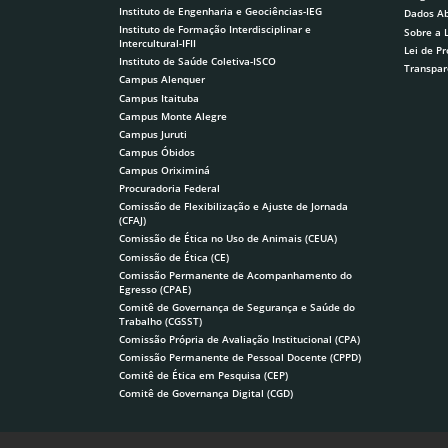
Instituto de Engenharia e Geociências-IEG
Dados Ab
Instituto de Formação Interdisciplinar e
Sobre a 
Intercultural-IFII
Lei de P
Instituto de Saúde Coletiva-ISCO
Transpar
Campus Alenquer
Campus Itaituba
Campus Monte Alegre
Campus Juruti
Campus Óbidos
Campus Oriximiná
Procuradoria Federal
Comissão de Flexibilização e Ajuste de Jornada
(CFAJ)
Comissão de Ética no Uso de Animais (CEUA)
Comissão de Ética (CE)
Comissão Permanente de Acompanhamento do
Egresso (CPAE)
Comitê de Governança de Segurança e Saúde do
Trabalho (CGSST)
Comissão Própria de Avaliação Institucional (CPA)
Comissão Permanente de Pessoal Docente (CPPD)
Comitê de Ética em Pesquisa (CEP)
Comitê de Governança Digital (CGD)