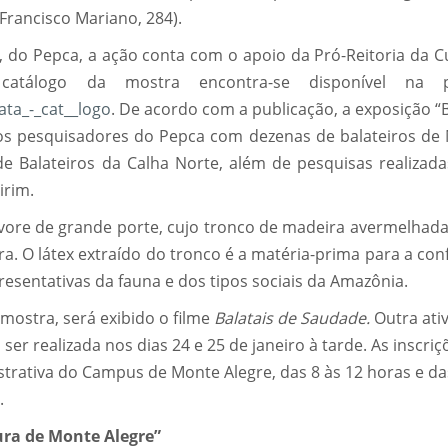
 Francisco Mariano, 284).
 do Pepca, a ação conta com o apoio da Pró-Reitoria da Cu
atálogo da mostra encontra-se disponível na p
ata_-_cat__logo
. De acordo com a publicação, a exposição “
e os pesquisadores do Pepca com dezenas de balateiros de
de Balateiros da Calha Norte, além de pesquisas realizad
irim.
vore de grande porte, cujo tronco de madeira avermelhada,
ra. O látex extraído do tronco é a matéria-prima para a co
resentativas da fauna e dos tipos sociais da Amazônia.
ostra, será exibido o filme
Balatais de Saudade.
Outra ati
 ser realizada nos dias 24 e 25 de janeiro à tarde. As inscriç
istrativa do Campus de Monte Alegre, das 8 às 12 horas e da
.
ura de Monte Alegre”