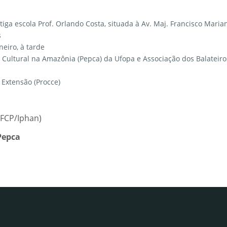
ga escola Prof. Orlando Costa, situada à Av. Maj. Francisco Marian
s
neiro, à tarde
 Cultural na Amazônia (Pepca) da Ufopa e Associação dos Balateiro
 Extensão (Procce)
NFCP/Iphan)
Pepca