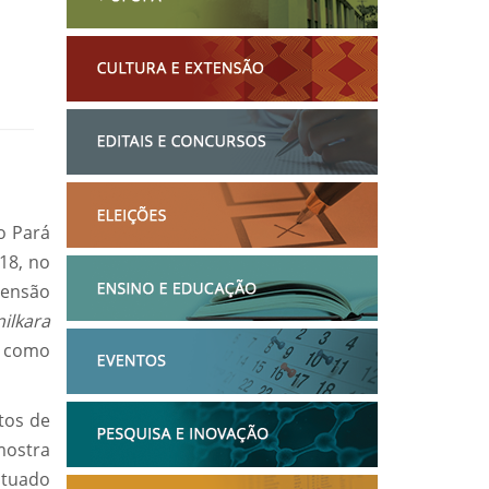
o Pará
18, no
tensão
ilkara
o como
tos de
 mostra
ituado