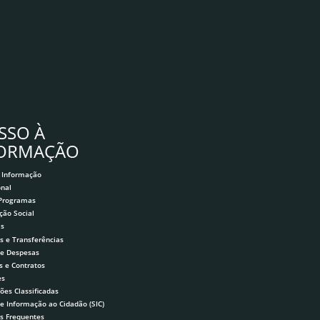
SSO À
FORMAÇÃO
 Informação
onal
 Programas
ção Social
as
s e Transferências
 e Despesas
s e Contratos
es
ões Classificadas
de Informação ao Cidadão (SIC)
s Frequentes