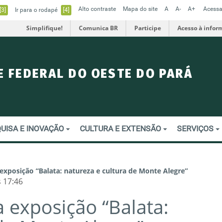
Alto contraste
Mapa do site
A
A-
A+
Acessa
[3]
Ir para o rodapé
[4]
Simplifique!
Comunica BR
Participe
Acesso à infor
E FEDERAL DO OESTE DO PARÁ
UISA E INOVAÇÃO
CULTURA E EXTENSÃO
SERVIÇOS
exposição “Balata: natureza e cultura de Monte Alegre”
 17:46
 exposição “Balata: