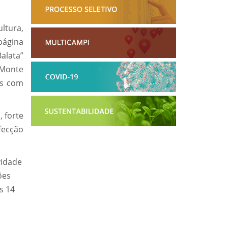
ltura,
ágina
Balata”
 Monte
as com
 forte
nfecção
vidade
ões
s 14