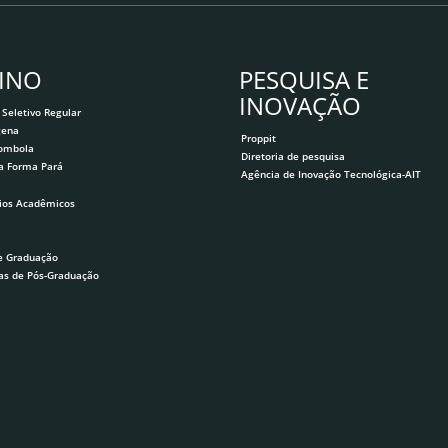
INO
PESQUISA E
INOVAÇÃO
 Seletivo Regular
gena
Proppit
lombola
Diretoria de pesquisa
a Forma Pará
Agência de Inovação Tecnológica-AIT
ios Acadêmicos
e Graduação
as de Pós-Graduação