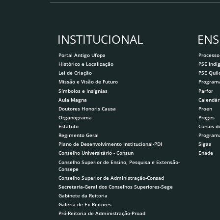
INSTITUCIONAL
ENS
Portal Antigo Ufopa
Processo
Histórico e Localização
PSE Indí
Lei de Criação
PSE Qui
Missão e Visão de Futuro
Program
Símbolos e Insígnias
Parfor
Aula Magna
Calendár
Doutores Honoris Causa
Proen
Organograma
Proges
Estatuto
Cursos d
Regimento Geral
Program
Plano de Desenvolvimento Institucional-PDI
Sigaa
Conselho Universitário - Consun
Enade
Conselho Superior de Ensino, Pesquisa e Extensão-
Consepe
Conselho Superior de Administração-Consad
Secretaria-Geral dos Conselhos Superiores-Sege
Gabinete da Reitoria
Galeria de Ex-Reitores
Pró-Reitoria de Administração-Proad