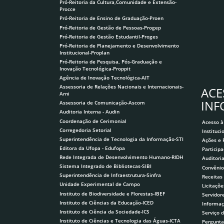
Pró-Reitoria da Cultura,Comunidade e Extensão-
Procce
Pró-Reitoria de Ensino de Graduação-Proen
Pró-Reitoria de Gestão de Pessoas-Progep
Pró-Reitoria de Gestão Estudantil-Proges
Pró-Reitoria de Planejamento e Desenvolvimento
Institucional-Proplan
Pró-Reitoria de Pesquisa, Pós-Graduação e
Inovação Tecnológica-Proppit
Agência de Inovação Tecnológica-AIT
Assessoria de Relações Nacionais e Internacionais-
ACE
Arni
IN
Assessoria de Comunicação-Ascom
Auditoria Interna - Audin
Coordenação de Cerimonial
Acesso à
Corregedoria Setorial
Instituci
Superintendência de Tecnologia da Informação-STI
Ações e
Editora da Ufopa - Edufopa
Participa
Rede Integrada de Desenvolvimento Humano-RIDH
Auditori
Sistema Integrado de Bibliotecas-SIBI
Convênio
Superintendência de Infraestrutura-Sinfra
Receitas
Unidade Experimental de Campo
Licitaçõe
Instituto de Biodiversidade e Florestas-IBEF
Servidor
Instituto de Ciências da Educação-ICED
Informaç
Instituto de Ciência da Sociedade-ICS
Serviço 
Instituto de Ciências e Tecnologia das Águas-ICTA
Pergunta