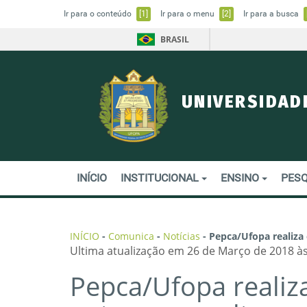
Ir para o conteúdo
[1]
Ir para o menu
[2]
Ir para a busca
BRASIL
UNIVERSIDAD
INÍCIO
INSTITUCIONAL
ENSINO
PESQ
INÍCIO
-
Comunica
-
Notícias
-
Pepca/Ufopa realiza 
Ultima atualização em 26 de Março de 2018 às
Pepca/Ufopa realiza