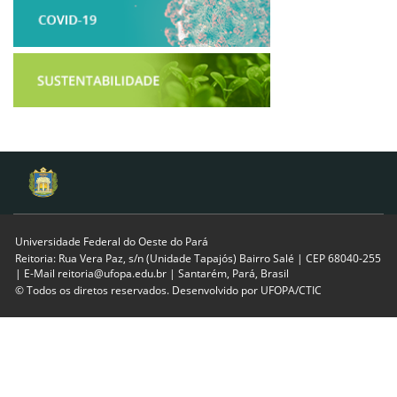
Universidade Federal do Oeste do Pará
Reitoria: Rua Vera Paz, s/n (Unidade Tapajós) Bairro Salé | CEP 68040-255
| E-Mail reitoria@ufopa.edu.br | Santarém, Pará, Brasil
© Todos os diretos reservados. Desenvolvido por
UFOPA/CTIC