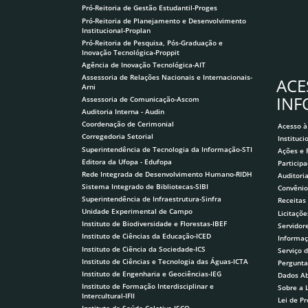
Pró-Reitoria de Gestão Estudantil-Proges
Pró-Reitoria de Planejamento e Desenvolvimento
Institucional-Proplan
Pró-Reitoria de Pesquisa, Pós-Graduação e
Inovação Tecnológica-Proppit
Agência de Inovação Tecnológica-AIT
Assessoria de Relações Nacionais e Internacionais-
ACE
Arni
IN
Assessoria de Comunicação-Ascom
Auditoria Interna - Audin
Coordenação de Cerimonial
Acesso à
Corregedoria Setorial
Instituci
Superintendência de Tecnologia da Informação-STI
Ações e
Editora da Ufopa - Edufopa
Participa
Rede Integrada de Desenvolvimento Humano-RIDH
Auditori
Sistema Integrado de Bibliotecas-SIBI
Convênio
Superintendência de Infraestrutura-Sinfra
Receitas
Unidade Experimental de Campo
Licitaçõe
Instituto de Biodiversidade e Florestas-IBEF
Servidor
Instituto de Ciências da Educação-ICED
Informaç
Instituto de Ciência da Sociedade-ICS
Serviço 
Instituto de Ciências e Tecnologia das Águas-ICTA
Pergunta
Instituto de Engenharia e Geociências-IEG
Dados Ab
Instituto de Formação Interdisciplinar e
Sobre a 
Intercultural-IFII
Lei de P