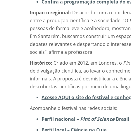
Confira a programação completa do ev
Impacto regional:
De acordo com a coordenad
entre a produção científica e a sociedade. “O
pessoas de forma leve e acolhedora, mostrand
Em Santarém, buscamos construir um espaço
debates relevantes e despertando o interesse
sociais”, afirma a professora.
Histórico:
Criado em 2012, em Londres, o
Pin
de divulgação científica, ao levar o conheci
informais. A proposta é desmistificar a ciênc
descobertas científicas por meio de uma ling
Acesse AQUI o site do festival e conhe
Acompanhe o festival nas redes sociais:
Perfil nacional –
Pint of Science
Brasil
Perfil local – Ciência na Cuia