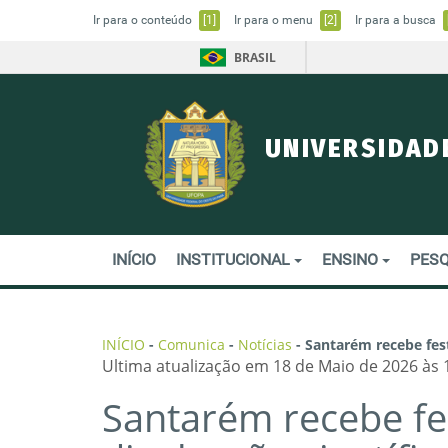
Ir para o conteúdo
[1]
Ir para o menu
[2]
Ir para a busca
BRASIL
UNIVERSIDAD
INÍCIO
INSTITUCIONAL
ENSINO
PESQ
INÍCIO
-
Comunica
-
Notícias
-
Santarém recebe fest
Ultima atualização em 18 de Maio de 2026 às 
Santarém recebe fes