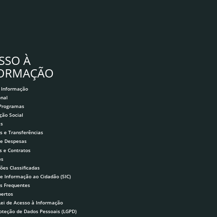
SSO À
FORMAÇÃO
 Informação
onal
 Programas
ção Social
as
s e Transferências
 e Despesas
s e Contratos
es
ões Classificadas
de Informação ao Cidadão (SIC)
s Frequentes
ertos
Lei de Acesso à Informação
roteção de Dados Pessoais (LGPD)