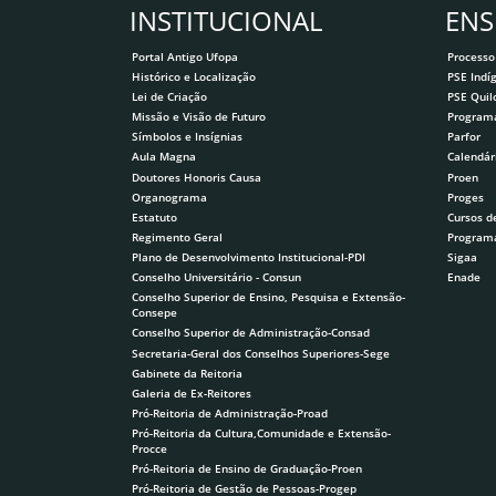
INSTITUCIONAL
ENS
Portal Antigo Ufopa
Processo
Histórico e Localização
PSE Indí
Lei de Criação
PSE Qui
Missão e Visão de Futuro
Program
Símbolos e Insígnias
Parfor
Aula Magna
Calendár
Doutores Honoris Causa
Proen
Organograma
Proges
Estatuto
Cursos d
Regimento Geral
Program
Plano de Desenvolvimento Institucional-PDI
Sigaa
Conselho Universitário - Consun
Enade
Conselho Superior de Ensino, Pesquisa e Extensão-
Consepe
Conselho Superior de Administração-Consad
Secretaria-Geral dos Conselhos Superiores-Sege
Gabinete da Reitoria
Galeria de Ex-Reitores
Pró-Reitoria de Administração-Proad
Pró-Reitoria da Cultura,Comunidade e Extensão-
Procce
Pró-Reitoria de Ensino de Graduação-Proen
Pró-Reitoria de Gestão de Pessoas-Progep