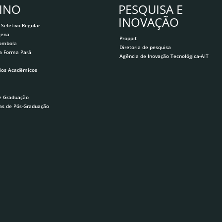
INO
PESQUISA E
INOVAÇÃO
 Seletivo Regular
gena
Proppit
lombola
Diretoria de pesquisa
a Forma Pará
Agência de Inovação Tecnológica-AIT
ios Acadêmicos
e Graduação
as de Pós-Graduação