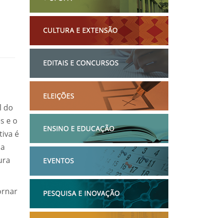
l do
s e o
tiva é
da
ura
ornar