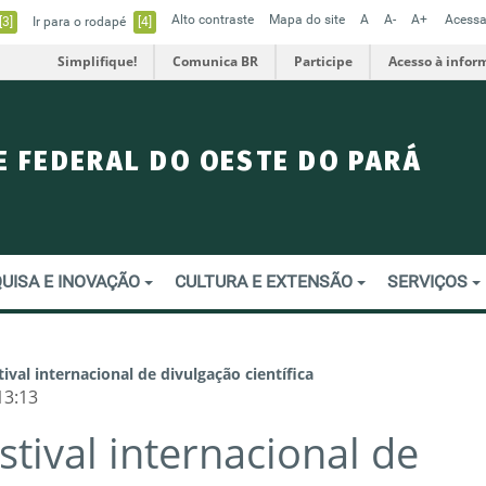
Alto contraste
Mapa do site
A
A-
A+
Acessa
[3]
Ir para o rodapé
[4]
Simplifique!
Comunica BR
Participe
Acesso à infor
E FEDERAL DO OESTE DO PARÁ
UISA E INOVAÇÃO
CULTURA E EXTENSÃO
SERVIÇOS
ival internacional de divulgação científica
13:13
tival internacional de