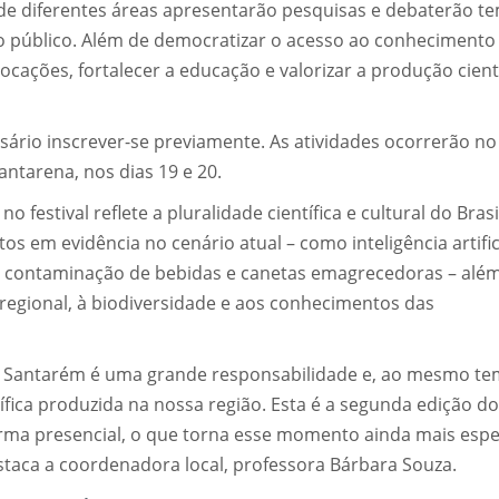
s de diferentes áreas apresentarão pesquisas e debaterão t
 o público. Além de democratizar o acesso ao conhecimento
 vocações, fortalecer a educação e valorizar a produção cient
sário inscrever-se previamente. As atividades ocorrerão no
Santarena, nos dias 19 e 20.
festival reflete a pluralidade científica e cultural do Brasi
s em evidência no cenário atual – como inteligência artifici
, contaminação de bebidas e canetas emagrecedoras – alé
regional, à biodiversidade e aos conhecimentos das
Santarém é uma grande responsabilidade e, ao mesmo te
fica produzida na nossa região. Esta é a segunda edição do
forma presencial, o que torna esse momento ainda mais espe
staca a coordenadora local, professora Bárbara Souza.