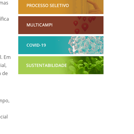
emas
ífica
l. Em
al,
m de
mpo,
cial