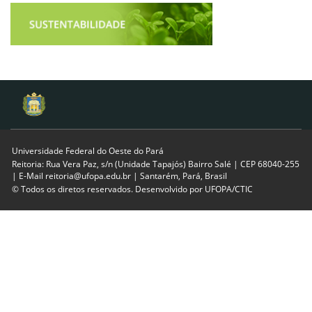
Universidade Federal do Oeste do Pará
Reitoria: Rua Vera Paz, s/n (Unidade Tapajós) Bairro Salé | CEP 68040-255
| E-Mail reitoria@ufopa.edu.br | Santarém, Pará, Brasil
© Todos os diretos reservados. Desenvolvido por
UFOPA/CTIC