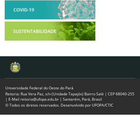
Universidade Federal do Oeste do Pará
Reitoria: Rua Vera Paz, s/n (Unidade Tapajós) Bairro Salé | CEP 68040-255
| E-Mail reitoria@ufopa.edu.br | Santarém, Pará, Brasil
© Todos os diretos reservados. Desenvolvido por
UFOPA/CTIC