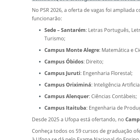
No PSR 2026, a oferta de vagas foi ampliada c
funcionarão:
Sede – Santarém
: Letras Português, Letr
Turismo;
Campus Monte Alegre
: Matemática e Ci
Campus Óbidos
: Direito;
Campus Juruti
: Engenharia Florestal;
Campus Oriximiná
: Inteligência Artificia
Campus Alenquer
: Ciências Contábeis;
Campus Itaituba
: Engenharia de Produ
Desde 2025 a Ufopa está ofertando, no
Campu
Conheça todos os 59 cursos de graduação of
à Ufopa se dá pelo Exame Nacional do Ensino M