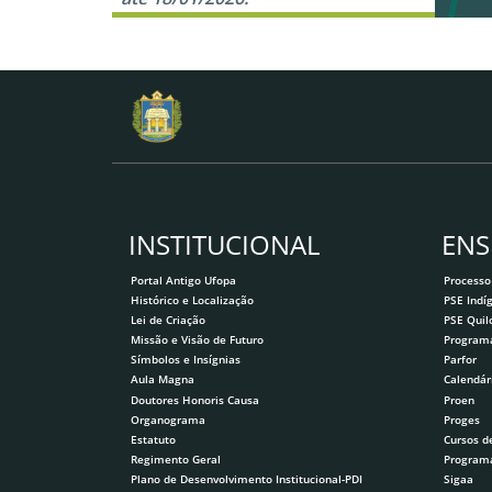
INSTITUCIONAL
ENS
Portal Antigo Ufopa
Processo
Histórico e Localização
PSE Indí
Lei de Criação
PSE Qui
Missão e Visão de Futuro
Program
Símbolos e Insígnias
Parfor
Aula Magna
Calendár
Doutores Honoris Causa
Proen
Organograma
Proges
Estatuto
Cursos d
Regimento Geral
Program
Plano de Desenvolvimento Institucional-PDI
Sigaa