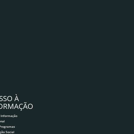
SSO À
FORMAÇÃO
 Informação
onal
 Programas
ção Social