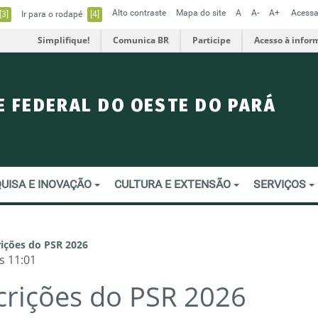
Alto contraste
Mapa do site
A
A-
A+
Acessa
[3]
Ir para o rodapé
[4]
Simplifique!
Comunica BR
Participe
Acesso à infor
E FEDERAL DO OESTE DO PARÁ
UISA E INOVAÇÃO
CULTURA E EXTENSÃO
SERVIÇOS
rições do PSR 2026
s 11:01
crições do PSR 2026