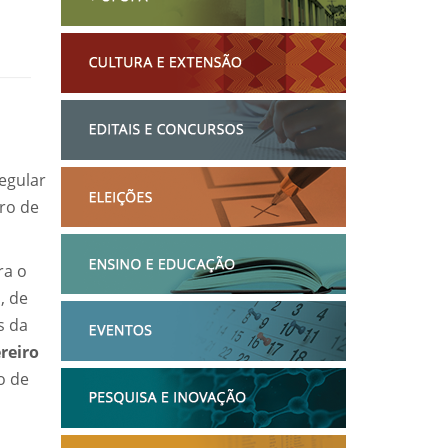
egular
iro de
ra o
, de
s da
ereiro
o de