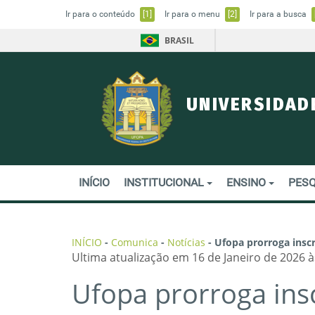
Ir para o conteúdo
[1]
Ir para o menu
[2]
Ir para a busca
BRASIL
UNIVERSIDAD
INÍCIO
INSTITUCIONAL
ENSINO
PESQ
INÍCIO
-
Comunica
-
Notícias
-
Ufopa prorroga insc
Ultima atualização em 16 de Janeiro de 2026 à
Ufopa prorroga ins