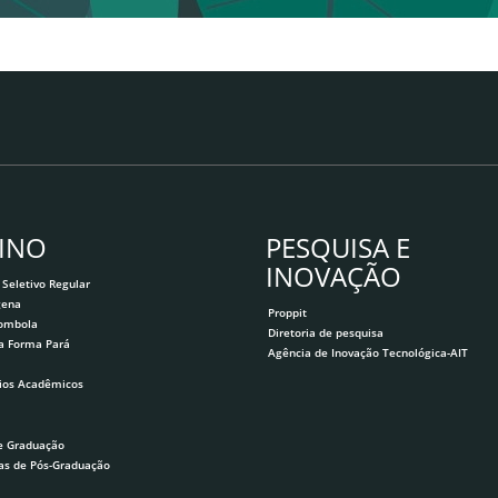
INO
PESQUISA E
INOVAÇÃO
 Seletivo Regular
gena
Proppit
lombola
Diretoria de pesquisa
a Forma Pará
Agência de Inovação Tecnológica-AIT
ios Acadêmicos
e Graduação
as de Pós-Graduação