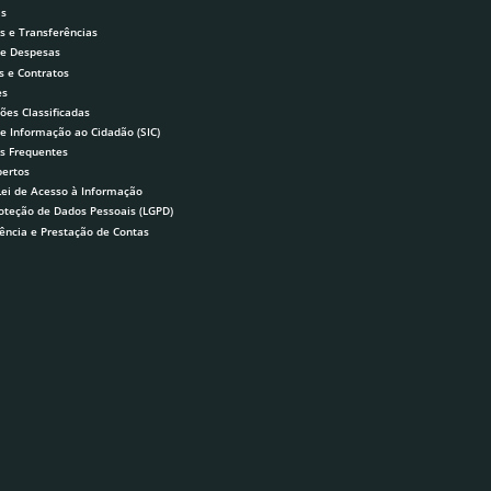
as
s e Transferências
 e Despesas
s e Contratos
es
ões Classificadas
de Informação ao Cidadão (SIC)
s Frequentes
ertos
Lei de Acesso à Informação
roteção de Dados Pessoais (LGPD)
ência e Prestação de Contas