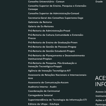
Conselho Universitário - Consun
Enade
Conselho Superior de Ensino, Pesquisa e Extensão-
Consepe
Conselho Superior de Administração-Consad
Secretaria-Geral dos Conselhos Superiores-Sege
Gabinete da Reitoria
Galeria de Ex-Reitores
Pró-Reitoria de Administração-Proad
Pró-Reitoria da Cultura,Comunidade e Extensão-
Procce
Pró-Reitoria de Ensino de Graduação-Proen
Pró-Reitoria de Gestão de Pessoas-Progep
Pró-Reitoria de Gestão Estudantil-Proges
Pró-Reitoria de Planejamento e Desenvolvimento
Institucional-Proplan
Pró-Reitoria de Pesquisa, Pós-Graduação e
Inovação Tecnológica-Proppit
Agência de Inovação Tecnológica-AIT
Assessoria de Relações Nacionais e Internacionais-
ACE
Arni
IN
Assessoria de Comunicação-Ascom
Auditoria Interna - Audin
Coordenação de Cerimonial
Acesso à
Corregedoria Setorial
Instituci
Superintendência de Tecnologia da Informação-STI
Ações e
Editora da Ufopa - Edufopa
Participa