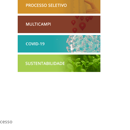
acesso
a