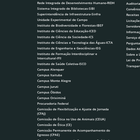
Rede Integrada de Desenvolvimento Humano-RIDH
Auditori
Sistema Integrado de Bibliotecas-SIBI
Convênio
Superintendência de Infraestrutura-Sinfra
Receitas
Unidade Experimental de Campo
Licitaçõe
Instituto de Biodiversidade e Florestas-IBEF
Servidor
Instituto de Ciências da Educação-ICED
Informaç
Instituto de Ciência da Sociedade-ICS
Serviço 
Instituto de Ciências e Tecnologia das Águas-ICTA
Pergunta
Instituto de Engenharia e Geociências-IEG
Dados Ab
Instituto de Formação Interdisciplinar e
Sobre a 
Intercultural-IFII
Lei de P
Instituto de Saúde Coletiva-ISCO
Transpar
Campus Alenquer
Campus Itaituba
Campus Monte Alegre
Campus Juruti
Campus Óbidos
Campus Oriximiná
Procuradoria Federal
Comissão de Flexibilização e Ajuste de Jornada
(CFAJ)
Comissão de Ética no Uso de Animais (CEUA)
Comissão de Ética (CE)
Comissão Permanente de Acompanhamento do
Egresso (CPAE)