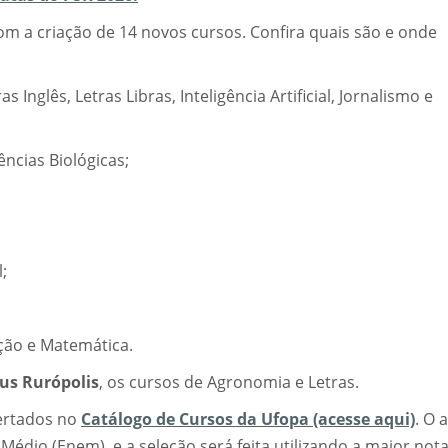
om a criação de 14 novos cursos. Confira quais são e onde
as Inglês, Letras Libras, Inteligência Artificial, Jornalismo e
ências Biológicas;
l;
ção e Matemática.
s Rurópolis
, os cursos de Agronomia e Letras.
ertados no
Catálogo de Cursos da Ufopa (acesse aqui)
. O 
édio (Enem), e a seleção será feita utilizando a maior not