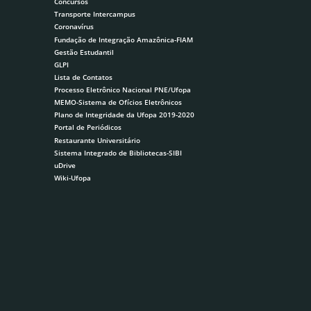
Concursos
Transporte Intercampus
Coronavírus
Fundação de Integração Amazônica-FIAM
Gestão Estudantil
GLPI
Lista de Contatos
Processo Eletrônico Nacional PNE/Ufopa
MEMO-Sistema de Ofícios Eletrônicos
Plano de Integridade da Ufopa 2019-2020
Portal de Periódicos
Restaurante Universitário
Sistema Integrado de Bibliotecas-SIBI
uDrive
Wiki-Ufopa