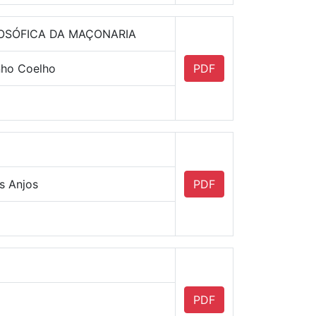
OSÓFICA DA MAÇONARIA
inho Coelho
PDF
s Anjos
PDF
PDF