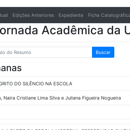
tual
Edições Anteriores
Expediente
Ficha Catalográfic
Jornada Acadêmica da 
Buscar
manas
GRITO DO SILÊNCIO NA ESCOLA
a, Naira Cristiane Lima Silva e Juliana Figueira Nogueira